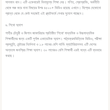
সালমান খান। এটি একেবারেই বিনামূল্যে শিক্ষা দেয়। গণিত, প্রোগ্রামিং, অর্থনীতি
থেকে শুরু করে নানা বিষয়ের উপর ৪৫০০+ ভিডিও রয়েছে এখানে। বিশ্বের যেকোনো
প্রান্ত থেকে যে কেউ সহজেই এই প্ল্যাটফর্মে শেখার সুযোগ পাচ্ছেন।
৬. শিখো অ্যাপ
শাহীর চৌধুরী ও জিশান জাকারিয়ার প্রতিষ্ঠিত ‘শিখো’ মাধ্যমিক ও উচ্চমাধ্যমিক
শিক্ষার্থীদের জন্য একটি পূর্ণাঙ্গ একাডেমিক অ্যাপ। পাঠ্যক্রমভিত্তিক ভিডিও, পরীক্ষা
প্রস্তুতি, মেন্টরের নির্দেশনা ও ১.৮ লাখের বেশি লার্নিং ম্যাটেরিয়ালসহ এটি দেশের
অন্যতম জনপ্রিয় শিক্ষা অ্যাপ। ৩০ লাখেরও বেশি শিক্ষার্থী এরই মধ্যে এটি ব্যবহার
করছে।