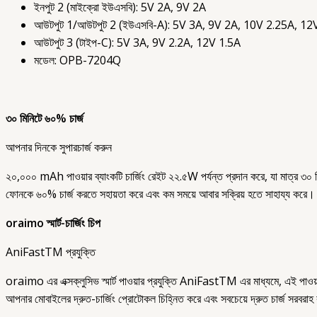
ইনপুট 2 (মাইক্রো ইউএসবি): 5V 2A, 9V 2A
আউটপুট 1/আউটপুট 2 (ইউএসবি-A): 5V 3A, 9V 2A, 10V 2.25A, 12
আউটপুট 3 (টাইপ-C): 5V 3A, 9V 2.2A, 12V 1.5A
মডেল: OPB-7204Q
৩০ মিনিটে ৬০% চার্জ
আপনার দিনকে সুপারচার্জ করুন
২০,০০০ mAh পাওয়ার ব্যাংকটি চার্জিং রেইট ২২.৫W পর্যন্ত প্রদান করে, যা মাত্র ৩০
ফোনকে ৬০% চার্জ করতে সহায়তা করে এবং কম সময়ে আবার সক্রিয় হতে সাহায্য করে।
oraimo স্মার্ট-চার্জিং চিপ
AniFastTM প্রযুক্তি
oraimo এর এক্সক্লুসিভ স্মার্ট পাওয়ার প্রযুক্তি AniFastTM এর মাধ্যমে, এই পাওয়া
আপনার মোবাইলের দ্রুত-চার্জিং প্রোটোকল চিহ্নিত করে এবং সবচেয়ে দ্রুত চার্জ সরবরা