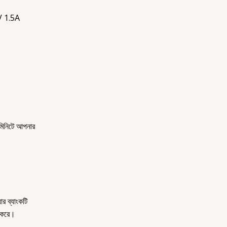
V 1.5A
 মিনিটে আপনার
র ব্যাংকটি
হ করে।