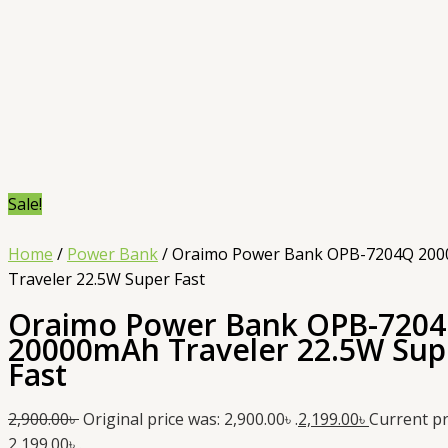
Sale!
Home
/
Power Bank
/ Oraimo Power Bank OPB-7204Q 20
Traveler 22.5W Super Fast
Oraimo Power Bank OPB-720
20000mAh Traveler 22.5W Sup
Fast
2,900.00
৳
Original price was: 2,900.00৳ .
2,199.00
৳
Current pri
2,199.00৳ .