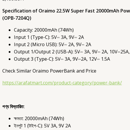
Specification of Oraimo 22.5W Super Fast 20000mAh Po
(OPB-7204Q)
Capacity: 20000mAh (74Wh)
Input 1 (Type-C): 5V⎓ 3A, 9V⎓ 2A
Input 2 (Micro USB): 5V⎓ 2A, 9V⎓ 2A
Output 1/Output 2 (USB-A): 5V⎓ 3A, 9V⎓ 2A, 10V⎓25A,
Output 3 (Type-C): 5V⎓ 3A, 9V⎓2A, 12V⎓ 1.5A
Check Similar Oraimo PowerBank and Price
https://arafatmart.com/product-category/power-bank/
পণ্য বিস্তারিত:
ক্ষমতা: 20000mAh (74Wh)
ইনপুট 1 (টাইপ-C): 5V 3A, 9V 2A