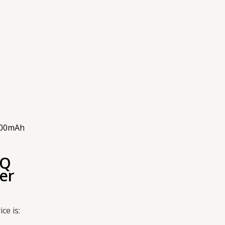
000mAh
4Q
er
ce is: